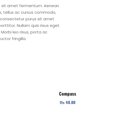
rus sit amet fermentum. Aenean
s, tellus ac cursus commodo,
 consectetur purus sit amet
rttitor. Nullam quis risus eget
 Morbi leo risus, porta ac
tor fringilla.
Compass
₨
40.00