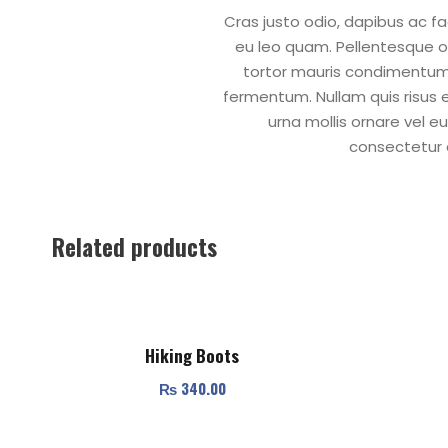
Cras justo odio, dapibus ac f
eu leo quam. Pellentesque o
tortor mauris condimentum 
fermentum. Nullam quis risus e
urna mollis ornare vel eu
consectetur a
Related products
Hiking Boots
₨
340.00