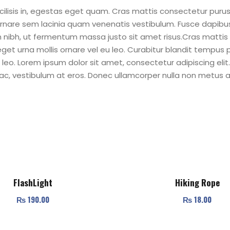
t
acilisis in, egestas eget quam. Cras mattis consectetur pu
i
rnare sem lacinia quam venenatis vestibulum. Fusce dapibu
t
nibh, ut fermentum massa justo sit amet risus.Cras mattis
y
get urna mollis ornare vel eu leo. Curabitur blandit tempus po
 leo. Lorem ipsum dolor sit amet, consectetur adipiscing elit.
c, vestibulum at eros. Donec ullamcorper nulla non metus auc
FlashLight
Hiking Rope
₨
190.00
₨
18.00