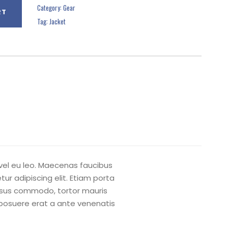
Category:
Gear
RT
Tag:
Jacket
 vel eu leo. Maecenas faucibus
ur adipiscing elit. Etiam porta
rsus commodo, tortor mauris
 posuere erat a ante venenatis