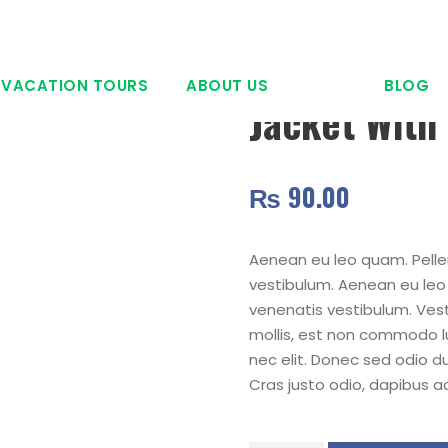
Home
/
Gear
/ Jacket With Hood
 VACATION TOURS
ABOUT US
BLOG
Jacket With
₨
90.00
Aenean eu leo quam. Pell
vestibulum. Aenean eu leo
venenatis vestibulum. Vest
mollis, est non commodo luc
nec elit. Donec sed odio du
Cras justo odio, dapibus ac