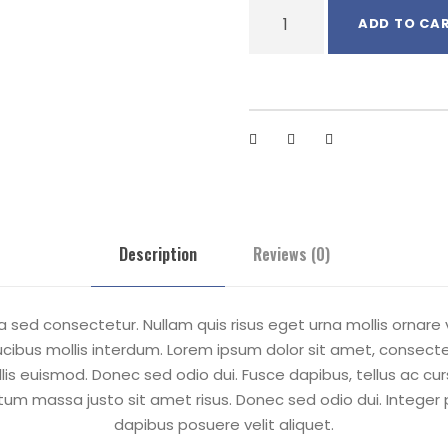
J
ADD TO CA
a
c
k
e
t
W
i
t
h
Description
Reviews (0)
H
o
o
 sed consectetur. Nullam quis risus eget urna mollis ornare
d
ibus mollis interdum. Lorem ipsum dolor sit amet, consectet
q
 euismod. Donec sed odio dui. Fusce dapibus, tellus ac cu
u
m massa justo sit amet risus. Donec sed odio dui. Integer
a
dapibus posuere velit aliquet.
n