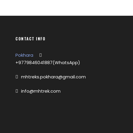
CONTACT INFO
Pokhara
+9779846041887(WhatsApp)
mhtreks.pokhara@gmail.com
info@mhtrek.com